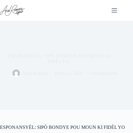
Saltar
al
contenido
ESPONANSYÈL: SIPÒ BONDYE POU MOUN KI
FIDÈL YO
Ariel Romero
enero 13, 2026
Uncategorized
ESPONANSYÈL: SIPÒ BONDYE POU MOUN KI FIDÈL YO