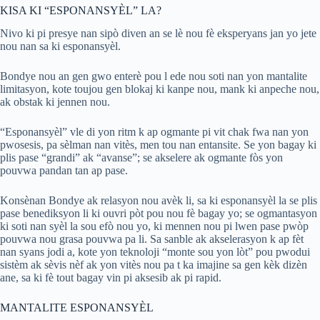
KISA KI “ESPONANSYÈL” LA?
Nivo ki pi presye nan sipò diven an se lè nou fè eksperyans jan yo jete
nou nan sa ki esponansyèl.
Bondye nou an gen gwo enterè pou l ede nou soti nan yon mantalite
limitasyon, kote toujou gen blokaj ki kanpe nou, mank ki anpeche nou,
ak obstak ki jennen nou.
“Esponansyèl” vle di yon ritm k ap ogmante pi vit chak fwa nan yon
pwosesis, pa sèlman nan vitès, men tou nan entansite. Se yon bagay ki
plis pase “grandi” ak “avanse”; se akselere ak ogmante fòs yon
pouvwa pandan tan ap pase.
Konsènan Bondye ak relasyon nou avèk li, sa ki esponansyèl la se plis
pase benediksyon li ki ouvri pòt pou nou fè bagay yo; se ogmantasyon
ki soti nan syèl la sou efò nou yo, ki mennen nou pi lwen pase pwòp
pouvwa nou grasa pouvwa pa li. Sa sanble ak akselerasyon k ap fèt
nan syans jodi a, kote yon teknoloji “monte sou yon lòt” pou pwodui
sistèm ak sèvis nèf ak yon vitès nou pa t ka imajine sa gen kèk dizèn
ane, sa ki fè tout bagay vin pi aksesib ak pi rapid.
MANTALITE ESPONANSYÈL