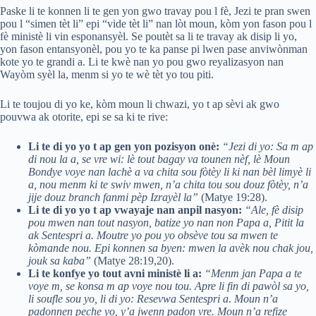
Paske li te konnen li te gen yon gwo travay pou l fè, Jezi te pran swen
pou l “simen tèt li” epi “vide tèt li” nan lòt moun, kòm yon fason pou l
fè ministè li vin esponansyèl. Se poutèt sa li te travay ak disip li yo,
yon fason entansyonèl, pou yo te ka panse pi lwen pase anviwònman
kote yo te grandi a. Li te kwè nan yo pou gwo reyalizasyon nan
Wayòm syèl la, menm si yo te wè tèt yo tou piti.
Li te toujou di yo ke, kòm moun li chwazi, yo t ap sèvi ak gwo
pouvwa ak otorite, epi se sa ki te rive:
Li te di yo yo t ap gen yon pozisyon onè:
“Jezi di yo: Sa m ap
di nou la a, se vre wi: lè tout bagay va tounen nèf, lè Moun
Bondye voye nan lachè a va chita sou fòtèy li ki nan bèl limyè li
a, nou menm ki te swiv mwen, n’a chita tou sou douz fòtèy, n’a
jije douz branch fanmi pèp Izrayèl la”
(Matye 19:28).
Li te di yo yo t ap vwayaje nan anpil nasyon:
“Ale, fè disip
pou mwen nan tout nasyon, batize yo nan non Papa a, Pitit la
ak Sentespri a. Moutre yo pou yo obsève tou sa mwen te
kòmande nou. Epi konnen sa byen: mwen la avèk nou chak jou,
jouk sa kaba”
(Matye 28:19,20).
Li te konfye yo tout avni ministè li a:
“Menm jan Papa a te
voye m, se konsa m ap voye nou tou. Apre li fin di pawòl sa yo,
li soufle sou yo, li di yo: Resevwa Sentespri a. Moun n’a
padonnen peche yo, y’a jwenn padon vre. Moun n’a refize