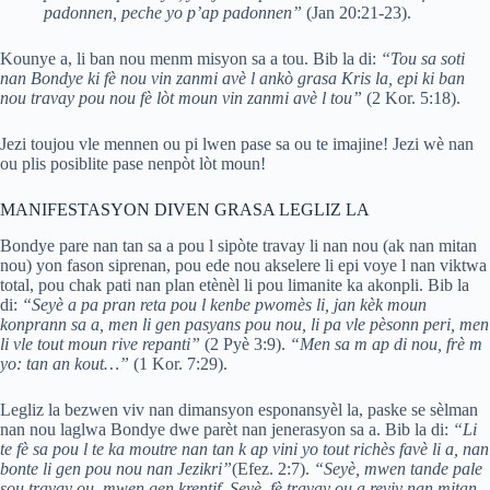
padonnen, peche yo p’ap padonnen”
(Jan 20:21-23).
Kounye a, li ban nou menm misyon sa a tou. Bib la di:
“Tou sa soti
nan Bondye ki fè nou vin zanmi avè l ankò grasa Kris la, epi ki ban
nou travay pou nou fè lòt moun vin zanmi avè l tou”
(2 Kor. 5:18).
Jezi toujou vle mennen ou pi lwen pase sa ou te imajine! Jezi wè nan
ou plis posiblite pase nenpòt lòt moun!
MANIFESTASYON DIVEN GRASA LEGLIZ LA
Bondye pare nan tan sa a pou l sipòte travay li nan nou (ak nan mitan
nou) yon fason siprenan, pou ede nou akselere li epi voye l nan viktwa
total, pou chak pati nan plan etènèl li pou limanite ka akonpli. Bib la
di:
“Seyè a pa pran reta pou l kenbe pwomès li, jan kèk moun
konprann sa a, men li gen pasyans pou nou, li pa vle pèsonn peri, men
li vle tout moun rive repanti”
(2 Pyè 3:9).
“Men sa m ap di nou, frè m
yo: tan an kout…”
(1 Kor. 7:29).
Legliz la bezwen viv nan dimansyon esponansyèl la, paske se sèlman
nan nou laglwa Bondye dwe parèt nan jenerasyon sa a. Bib la di:
“Li
te fè sa pou l te ka moutre nan tan k ap vini yo tout richès favè li a, nan
bonte li gen pou nou nan Jezikri”
(Efez. 2:7).
“Seyè, mwen tande pale
sou travay ou, mwen gen krentif. Seyè, fè travay ou a reviv nan mitan