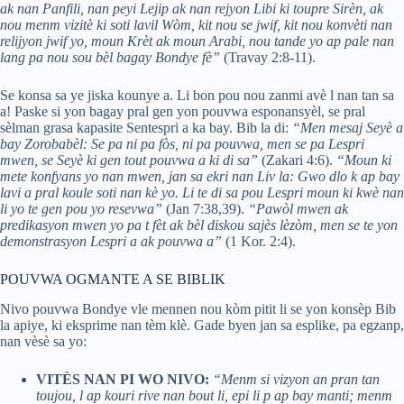
ak nan Panfili, nan peyi Lejip ak nan rejyon Libi ki toupre Sirèn, ak
nou menm vizitè ki soti lavil Wòm, kit nou se jwif, kit nou konvèti nan
relijyon jwif yo, moun Krèt ak moun Arabi, nou tande yo ap pale nan
lang pa nou sou bèl bagay Bondye fè”
(Travay 2:8-11).
Se konsa sa ye jiska kounye a. Li bon pou nou zanmi avè l nan tan sa
a! Paske si yon bagay pral gen yon pouvwa esponansyèl, se pral
sèlman grasa kapasite Sentespri a ka bay. Bib la di:
“Men mesaj Seyè a
bay Zorobabèl: Se pa ni pa fòs, ni pa pouvwa, men se pa Lespri
mwen, se Seyè ki gen tout pouvwa a ki di sa”
(Zakari 4:6).
“Moun ki
mete konfyans yo nan mwen, jan sa ekri nan Liv la: Gwo dlo k ap bay
lavi a pral koule soti nan kè yo. Li te di sa pou Lespri moun ki kwè nan
li yo te gen pou yo resevwa”
(Jan 7:38,39).
“Pawòl mwen ak
predikasyon mwen yo pa t fèt ak bèl diskou sajès lèzòm, men se te yon
demonstrasyon Lespri a ak pouvwa a”
(1 Kor. 2:4).
POUVWA OGMANTE A SE BIBLIK
Nivo pouvwa Bondye vle mennen nou kòm pitit li se yon konsèp Bib
la apiye, ki eksprime nan tèm klè. Gade byen jan sa esplike, pa egzanp,
nan vèsè sa yo:
VITÈS NAN PI WO NIVO:
“Menm si vizyon an pran tan
toujou, l ap kouri rive nan bout li, epi li p ap bay manti; menm