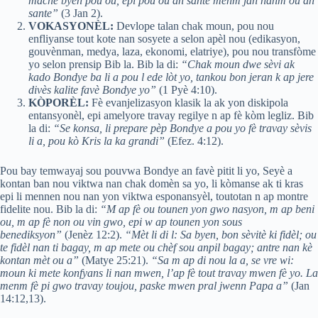
mache byen pou ou, epi pou ou an sante menm jan nanm ou an
sante”
(3 Jan 2).
VOKASYONÈL:
Devlope talan chak moun, pou nou
enfliyanse tout kote nan sosyete a selon apèl nou (edikasyon,
gouvènman, medya, laza, ekonomi, elatriye), pou nou transfòme
yo selon prensip Bib la. Bib la di:
“Chak moun dwe sèvi ak
kado Bondye ba li a pou l ede lòt yo, tankou bon jeran k ap jere
divès kalite favè Bondye yo”
(1 Pyè 4:10).
KÒPORÈL:
Fè evanjelizasyon klasik la ak yon diskipola
entansyonèl, epi amelyore travay regilye n ap fè kòm legliz. Bib
la di:
“Se konsa, li prepare pèp Bondye a pou yo fè travay sèvis
li a, pou kò Kris la ka grandi”
(Efez. 4:12).
Pou bay temwayaj sou pouvwa Bondye an favè pitit li yo, Seyè a
kontan ban nou viktwa nan chak domèn sa yo, li kòmanse ak ti kras
epi li mennen nou nan yon viktwa esponansyèl, toutotan n ap montre
fidelite nou. Bib la di:
“M ap fè ou tounen yon gwo nasyon, m ap beni
ou, m ap fè non ou vin gwo, epi w ap tounen yon sous
benediksyon”
(Jenèz 12:2).
“Mèt li di l: Sa byen, bon sèvitè ki fidèl; ou
te fidèl nan ti bagay, m ap mete ou chèf sou anpil bagay; antre nan kè
kontan mèt ou a”
(Matye 25:21).
“Sa m ap di nou la a, se vre wi:
moun ki mete konfyans li nan mwen, l’ap fè tout travay mwen fè yo. La
menm fè pi gwo travay toujou, paske mwen pral jwenn Papa a”
(Jan
14:12,13).