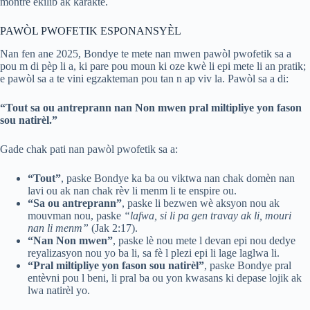
montre ekilib ak karaktè.
PAWÒL PWOFETIK ESPONANSYÈL
Nan fen ane 2025, Bondye te mete nan mwen pawòl pwofetik sa a
pou m di pèp li a, ki pare pou moun ki oze kwè li epi mete li an pratik;
e pawòl sa a te vini egzakteman pou tan n ap viv la. Pawòl sa a di:
“Tout sa ou antreprann nan Non mwen pral miltipliye yon fason
sou natirèl.”
Gade chak pati nan pawòl pwofetik sa a:
“Tout”
, paske Bondye ka ba ou viktwa nan chak domèn nan
lavi ou ak nan chak rèv li menm li te enspire ou.
“Sa ou antreprann”
, paske li bezwen wè aksyon nou ak
mouvman nou, paske
“lafwa, si li pa gen travay ak li, mouri
nan li menm”
(Jak 2:17).
“Nan Non mwen”
, paske lè nou mete l devan epi nou dedye
reyalizasyon nou yo ba li, sa fè l plezi epi li lage laglwa li.
“Pral miltipliye yon fason sou natirèl”
, paske Bondye pral
entèvni pou l beni, li pral ba ou yon kwasans ki depase lojik ak
lwa natirèl yo.