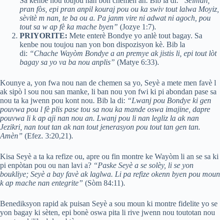
Sa kenbe nou toujou nan bon chemen an. Bib la di:
“Sèlman,
pran fòs, epi pran anpil kouraj pou ou ka swiv tout lalwa Moyiz,
sèvitè m nan, te ba ou a. Pa janm vire ni adwat ni agoch, pou
tout sa w ap fè ka mache byen”
(Jozye 1:7).
PRIYORITE:
Mete enterè Bondye yo anlè tout bagay. Sa
kenbe nou toujou nan yon bon dispozisyon kè. Bib la
di:
“Chache Wayòm Bondye a an premye ak jistis li, epi tout lòt
bagay sa yo va ba nou anplis”
(Matye 6:33).
Kounye a, yon fwa nou nan de chemen sa yo, Seyè a mete men favè l
ak sipò l sou nou san manke, li ban nou yon fwi ki pi abondan pase sa
nou ta ka jwenn pou kont nou. Bib la di:
“Lwanj pou Bondye ki gen
pouvwa pou l fè plis pase tou sa nou ka mande oswa imajine, dapre
pouvwa li k ap aji nan nou an. Lwanj pou li nan legliz la ak nan
Jezikri, nan tout tan ak nan tout jenerasyon pou tout tan gen tan.
Amèn”
(Efez. 3:20,21).
Kisa Seyè a ta ka refize ou, apre ou fin montre ke Wayòm li an se sa ki
pi enpòtan pou ou nan lavi a?
“Paske Seyè a se solèy, li se yon
boukliye; Seyè a bay favè ak laglwa. Li pa refize okenn byen pou moun
k ap mache nan entegrite”
(Sòm 84:11).
Benediksyon rapid ak puisan Seyè a sou moun ki montre fidelite yo se
yon bagay ki sèten, epi bonè oswa pita li rive jwenn nou toutotan nou