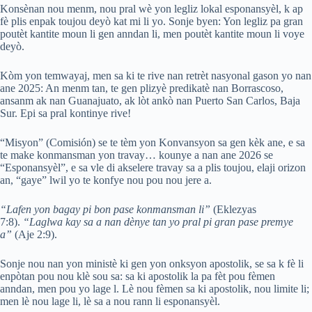
Konsènan nou menm, nou pral wè yon legliz lokal esponansyèl, k ap
fè plis enpak toujou deyò kat mi li yo. Sonje byen: Yon legliz pa gran
poutèt kantite moun li gen anndan li, men poutèt kantite moun li voye
deyò.
Kòm yon temwayaj, men sa ki te rive nan retrèt nasyonal gason yo nan
ane 2025: An menm tan, te gen plizyè predikatè nan Borrascoso,
ansanm ak nan Guanajuato, ak lòt ankò nan Puerto San Carlos, Baja
Sur. Epi sa pral kontinye rive!
“Misyon” (Comisión) se te tèm yon Konvansyon sa gen kèk ane, e sa
te make konmansman yon travay… kounye a nan ane 2026 se
“Esponansyèl”, e sa vle di akselere travay sa a plis toujou, elaji orizon
an, “gaye” lwil yo te konfye nou pou nou jere a.
“Lafen yon bagay pi bon pase konmansman li”
(Eklezyas
7:8).
“Laglwa kay sa a nan dènye tan yo pral pi gran pase premye
a”
(Aje 2:9).
Sonje nou nan yon ministè ki gen yon onksyon apostolik, se sa k fè li
enpòtan pou nou klè sou sa: sa ki apostolik la pa fèt pou fèmen
anndan, men pou yo lage l. Lè nou fèmen sa ki apostolik, nou limite li;
men lè nou lage li, lè sa a nou rann li esponansyèl.