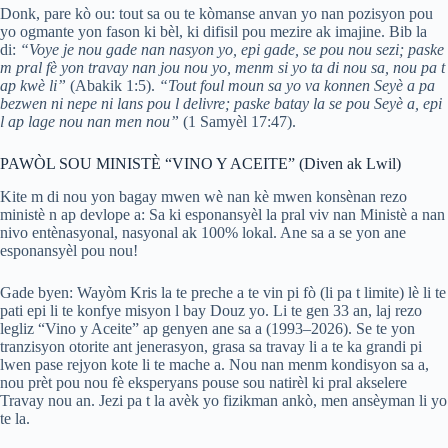
Donk, pare kò ou: tout sa ou te kòmanse anvan yo nan pozisyon pou
yo ogmante yon fason ki bèl, ki difisil pou mezire ak imajine. Bib la
di:
“Voye je nou gade nan nasyon yo, epi gade, se pou nou sezi; paske
m pral fè yon travay nan jou nou yo, menm si yo ta di nou sa, nou pa t
ap kwè li”
(Abakik 1:5).
“Tout foul moun sa yo va konnen Seyè a pa
bezwen ni nepe ni lans pou l delivre; paske batay la se pou Seyè a, epi
l ap lage nou nan men nou”
(1 Samyèl 17:47).
PAWÒL SOU MINISTÈ “VINO Y ACEITE” (Diven ak Lwil)
Kite m di nou yon bagay mwen wè nan kè mwen konsènan rezo
ministè n ap devlope a: Sa ki esponansyèl la pral viv nan Ministè a nan
nivo entènasyonal, nasyonal ak 100% lokal. Ane sa a se yon ane
esponansyèl pou nou!
Gade byen: Wayòm Kris la te preche a te vin pi fò (li pa t limite) lè li te
pati epi li te konfye misyon l bay Douz yo. Li te gen 33 an, laj rezo
legliz “Vino y Aceite” ap genyen ane sa a (1993–2026). Se te yon
tranzisyon otorite ant jenerasyon, grasa sa travay li a te ka grandi pi
lwen pase rejyon kote li te mache a. Nou nan menm kondisyon sa a,
nou prèt pou nou fè eksperyans pouse sou natirèl ki pral akselere
Travay nou an. Jezi pa t la avèk yo fizikman ankò, men ansèyman li yo
te la.