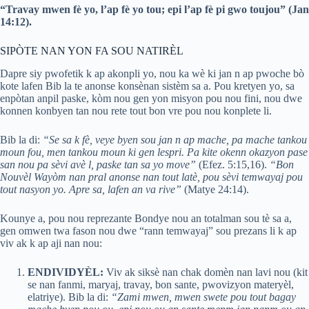
“Travay mwen fè yo, l’ap fè yo tou; epi l’ap fè pi gwo toujou” (Jan
14:12).
SIPÒTE NAN YON FA SOU NATIRÈL
Dapre siy pwofetik k ap akonpli yo, nou ka wè ki jan n ap pwoche bò
kote lafen Bib la te anonse konsènan sistèm sa a. Pou kretyen yo, sa
enpòtan anpil paske, kòm nou gen yon misyon pou nou fini, nou dwe
konnen konbyen tan nou rete tout bon vre pou nou konplete li.
Bib la di:
“Se sa k fè, veye byen sou jan n ap mache, pa mache tankou
moun fou, men tankou moun ki gen lespri. Pa kite okenn okazyon pase
san nou pa sèvi avè l, paske tan sa yo move”
(Efez. 5:15,16).
“Bon
Nouvèl Wayòm nan pral anonse nan tout latè, pou sèvi temwayaj pou
tout nasyon yo. Apre sa, lafen an va rive”
(Matye 24:14).
Kounye a, pou nou reprezante Bondye nou an totalman sou tè sa a,
gen omwen twa fason nou dwe “rann temwayaj” sou prezans li k ap
viv ak k ap aji nan nou:
ENDIVIDYÈL:
Viv ak siksè nan chak domèn nan lavi nou (kit
se nan fanmi, maryaj, travay, bon sante, pwovizyon materyèl,
elatriye). Bib la di:
“Zami mwen, mwen swete pou tout bagay