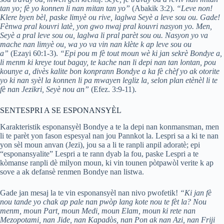
tan yo; fè yo konnen li nan mitan tan yo”
(Abakik 3:2).
“Leve non!
Klere byen bèl, paske limyè ou rive, laglwa Seyè a leve sou ou. Gade!
Fènwa pral kouvri latè, yon gwo nwaj pral kouvri nasyon yo. Men,
Seyè a pral leve sou ou, laglwa li pral parèt sou ou. Nasyon yo va
mache nan limyè ou, wa yo va vin nan klète k ap leve sou ou
a”
(Ezayi 60:1-3).
“Epi pou m fè tout moun wè ki jan sekrè Bondye a,
li menm ki kreye tout bagay, te kache nan li depi nan tan lontan, pou
kounye a, divès kalite bon konprann Bondye a ka fè chèf yo ak otorite
yo ki nan syèl la konnen li pa mwayen legliz la, selon plan etènèl li te
fè nan Jezikri, Seyè nou an”
(Efez. 3:9-11).
SENTESPRI A SE ESPONANSYÈL
Karakteristik esponansyèl Bondye a te la depi nan konmansman, men
li te parèt yon fason espesyal nan jou Pannkot la. Lespri sa a ki te nan
yon sèl moun anvan (Jezi), jou sa a li te ranpli anpil adoratè; epi
“esponansyalite” Lespri a te rann dyab la fou, paske Lespri a te
kòmanse ranpli dè milyon moun, ki vin tounen pòtpawòl verite k ap
sove a ak defansè renmen Bondye nan listwa.
Gade jan mesaj la te vin esponansyèl nan nivo pwofetik!
“Ki jan fè
nou tande yo chak ap pale nan pwòp lang kote nou te fèt la? Nou
menm, moun Part, moun Medi, moun Elam, moun ki rete nan
Mezopotami, nan Jide, nan Kapadòs, nan Pon ak nan Azi, nan Friji