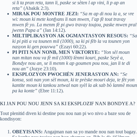
si li ta pran reta, tann li, paske se sèten l ap vini, li p ap an
reta”
(Abakik 2:3).
MIRAK POU MONTRE JEZI:
“Sa m ap di nou la a, se vre
wi: moun ki mete konfyans li nan mwen, l’ap fè tout travay
mwen fè yo. La menm fè pi gwo travay toujou, paske mwen pral
jwenn Papa a”
(Jan 14:12).
MILTIPLIKASYON AK OGMANTASYON RESOUS:
“Sa
ki pi piti a va tounen mil (1000), sa ki pi fèb la va tounen yon
nasyon ki gen pouvwa”
(Ezayi 60:22).
PI PITI NAN NONB, MEN VIKTORYE:
“Yon sèl moun
nan mitan nou va fè mil (1000) lènmi kouri, paske Seyè a,
Bondye nou an, se li menm k ap goumen pou nou, jan li te di
nou an”
(Jozye 23:10).
EKSPLOZYON PWOCHÈN JENERASYON AN:
“Se
konsa, soti nan yon sèl moun, ki te prèske mouri deja, te fèt yon
kantite moun ki tankou zetwal nan syèl la ak sab bò lanmè moun
pa ka konte”
(Ebre 11:12).
KI JAN POU NOU JENN SA KI EKSPLOZIF NAN BONDYE A?
Tout plenitid diven ki destine pou nou nan pi wo nivo a baze sou de
kondisyon:
OBEYISANS:
Angajman nan sa yo mande nou nan tout bagay.