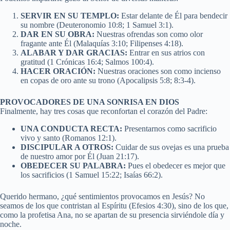
SERVIR EN SU TEMPLO:
Estar delante de Él para bendecir
su nombre (Deuteronomio 10:8; 1 Samuel 3:1).
DAR EN SU OBRA:
Nuestras ofrendas son como olor
fragante ante Él (Malaquías 3:10; Filipenses 4:18).
ALABAR Y DAR GRACIAS:
Entrar en sus atrios con
gratitud (1 Crónicas 16:4; Salmos 100:4).
HACER ORACIÓN:
Nuestras oraciones son como incienso
en copas de oro ante su trono (Apocalipsis 5:8; 8:3-4).
PROVOCADORES DE UNA SONRISA EN DIOS
Finalmente, hay tres cosas que reconfortan el corazón del Padre:
UNA CONDUCTA RECTA:
Presentarnos como sacrificio
vivo y santo (Romanos 12:1).
DISCIPULAR A OTROS:
Cuidar de sus ovejas es una prueba
de nuestro amor por Él (Juan 21:17).
OBEDECER SU PALABRA:
Pues el obedecer es mejor que
los sacrificios (1 Samuel 15:22; Isaías 66:2).
Querido hermano, ¿qué sentimientos provocamos en Jesús? No
seamos de los que contristan al Espíritu (Efesios 4:30), sino de los que,
como la profetisa Ana, no se apartan de su presencia sirviéndole día y
noche.