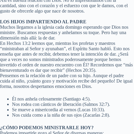
Así es nuestra relación con Dios. No lo impresionamos con la
cantidad, sino con el corazón y el esfuerzo con que le damos, con el
gusto de ofrecerle algo que nace de nosotros.
LOS HIJOS IMPARTIENDO AL PADRE
Muchos llegamos a la iglesia cada domingo esperando que Dios nos
ministre. Buscamos respuestas y anhelamos su toque. Pero hay una
dimensión más allá: la de dar.
En Hechos 13:2 leemos que, mientras los profetas y maestros
“ministraban al Señor y ayunaban”, el Espíritu Santo habló. Esto nos
enseña que antes de recibir, debemos tener la intención de dar. ¿Será
que a veces no somos ministrados poderosamente porque hemos
invertido el orden de nuestro encuentro con Él? Recordemos que “más
bienaventurado es dar que recibir” (Hechos 20:35).
Pensemos en la relación de un padre con su hijo. Aunque el padre
cuida al niño, ¡cuánto gozo y motivación recibe del pequeño! De igual
forma, nosotros despertamos emociones en Dios.
Él nos anhela celosamente (Santiago 4:5).
Nos rodea con cánticos de liberación (Salmos 32:7).
Se mueve a misericordia al vernos (Lucas 10:33).
Nos cuida como a la niña de sus ojos (Zacarías 2:8).
¿CÓMO PODEMOS MINISTRARLE HOY?
Podemos impartirle gozo al Señor de diversas maneras: