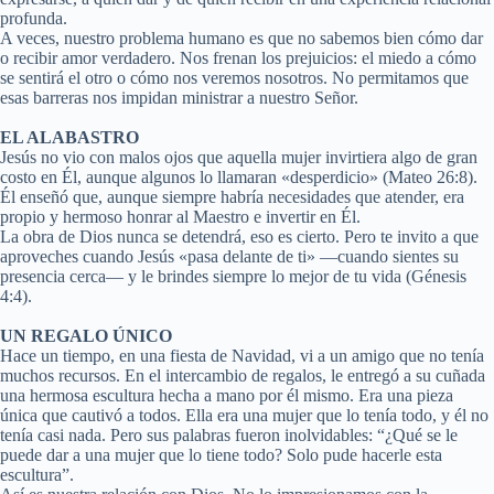
profunda.
A veces, nuestro problema humano es que no sabemos bien cómo dar
o recibir amor verdadero. Nos frenan los prejuicios: el miedo a cómo
se sentirá el otro o cómo nos veremos nosotros. No permitamos que
esas barreras nos impidan ministrar a nuestro Señor.
EL ALABASTRO
Jesús no vio con malos ojos que aquella mujer invirtiera algo de gran
costo en Él, aunque algunos lo llamaran «desperdicio» (Mateo 26:8).
Él enseñó que, aunque siempre habría necesidades que atender, era
propio y hermoso honrar al Maestro e invertir en Él.
La obra de Dios nunca se detendrá, eso es cierto. Pero te invito a que
aproveches cuando Jesús «pasa delante de ti» —cuando sientes su
presencia cerca— y le brindes siempre lo mejor de tu vida (Génesis
4:4).
UN REGALO ÚNICO
Hace un tiempo, en una fiesta de Navidad, vi a un amigo que no tenía
muchos recursos. En el intercambio de regalos, le entregó a su cuñada
una hermosa escultura hecha a mano por él mismo. Era una pieza
única que cautivó a todos. Ella era una mujer que lo tenía todo, y él no
tenía casi nada. Pero sus palabras fueron inolvidables: “¿Qué se le
puede dar a una mujer que lo tiene todo? Solo pude hacerle esta
escultura”.