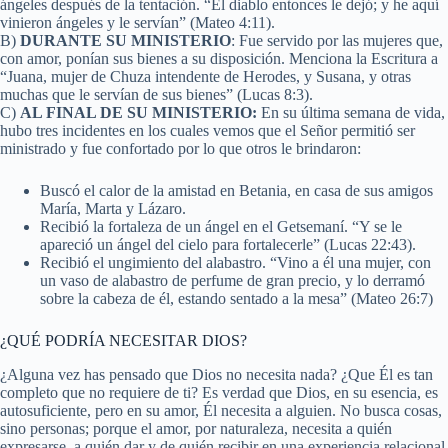
ángeles después de la tentación. “El diablo entonces le dejó; y he aquí
vinieron ángeles y le servían” (Mateo 4:11).
B)
DURANTE SU MINISTERIO
: Fue servido por las mujeres que,
con amor, ponían sus bienes a su disposición. Menciona la Escritura a
“Juana, mujer de Chuza intendente de Herodes, y Susana, y otras
muchas que le servían de sus bienes” (Lucas 8:3).
C)
AL FINAL DE SU MINISTERIO:
En su última semana de vida,
hubo tres incidentes en los cuales vemos que el Señor permitió ser
ministrado y fue confortado por lo que otros le brindaron:
Buscó el calor de la amistad en Betania, en casa de sus amigos
María, Marta y Lázaro.
Recibió la fortaleza de un ángel en el Getsemaní. “Y se le
apareció un ángel del cielo para fortalecerle” (Lucas 22:43).
Recibió el ungimiento del alabastro. “Vino a él una mujer, con
un vaso de alabastro de perfume de gran precio, y lo derramó
sobre la cabeza de él, estando sentado a la mesa” (Mateo 26:7)
¿QUÉ PODRÍA NECESITAR DIOS?
¿Alguna vez has pensado que Dios no necesita nada? ¿Que Él es tan
completo que no requiere de ti? Es verdad que Dios, en su esencia, es
autosuficiente, pero en su amor, Él necesita a alguien. No busca cosas,
sino personas; porque el amor, por naturaleza, necesita a quién
expresarse, a quién dar y de quién recibir en una experiencia relacional