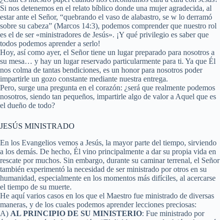
Si nos detenemos en el relato bíblico donde una mujer agradecida, al
estar ante el Señor, “quebrando el vaso de alabastro, se w lo derramó
sobre su cabeza” (Marcos 14:3), podemos comprender que nuestro rol
es el de ser «ministradores de Jesús». ¡Y qué privilegio es saber que
todos podemos aprender a serlo!
Hoy, así como ayer, el Señor tiene un lugar preparado para nosotros a
su mesa… y hay un lugar reservado particularmente para ti. Ya que Él
nos colma de tantas bendiciones, es un honor para nosotros poder
impartirle un gozo constante mediante nuestra entrega.
Pero, surge una pregunta en el corazón: ¿será que realmente podemos
nosotros, siendo tan pequeños, impartirle algo de valor a Aquel que es
el dueño de todo?
JESÚS MINISTRADO
En los Evangelios vemos a Jesús, la mayor parte del tiempo, sirviendo
a los demás. De hecho, Él vino principalmente a dar su propia vida en
rescate por muchos. Sin embargo, durante su caminar terrenal, el Señor
también experimentó la necesidad de ser ministrado por otros en su
humanidad, especialmente en los momentos más difíciles, al acercarse
el tiempo de su muerte.
He aquí varios casos en los que el Maestro fue ministrado de diversas
maneras, y de los cuales podemos aprender lecciones preciosas:
A)
AL PRINCIPIO DE SU MINISTERIO
: Fue ministrado por