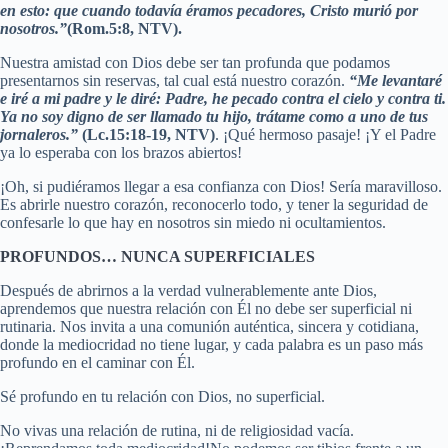
en esto: que cuando todavía éramos pecadores, Cristo murió por
nosotros.”
(Rom.5:8, NTV).
Nuestra amistad con Dios debe ser tan profunda que podamos
presentarnos sin reservas, tal cual está nuestro corazón.
“Me levantaré
e iré a mi padre y le diré: Padre, he pecado contra el cielo y contra ti.
Ya no soy digno de ser llamado tu hijo, trátame como a uno de tus
jornaleros.”
(Lc.15:18-19, NTV)
. ¡Qué hermoso pasaje! ¡Y el Padre
ya lo esperaba con los brazos abiertos!
¡Oh, si pudiéramos llegar a esa confianza con Dios! Sería maravilloso.
Es abrirle nuestro corazón, reconocerlo todo, y tener la seguridad de
confesarle lo que hay en nosotros sin miedo ni ocultamientos.
PROFUNDOS… NUNCA SUPERFICIALES
Después de abrirnos a la verdad vulnerablemente ante Dios,
aprendemos que nuestra relación con Él no debe ser superficial ni
rutinaria. Nos invita a una comunión auténtica, sincera y cotidiana,
donde la mediocridad no tiene lugar, y cada palabra es un paso más
profundo en el caminar con Él.
Sé profundo en tu relación con Dios, no superficial.
No vivas una relación de rutina, ni de religiosidad vacía.