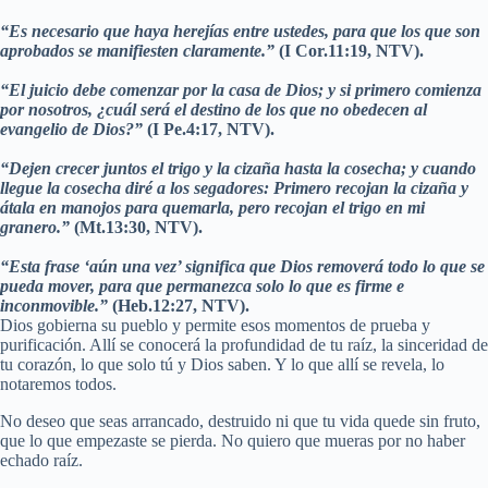
“Es necesario que haya herejías entre ustedes, para que los que son
aprobados se manifiesten claramente.”
(I Cor.11:19, NTV).
“El juicio debe comenzar por la casa de Dios; y si primero comienza
por nosotros, ¿cuál será el destino de los que no obedecen al
evangelio de Dios?”
(I Pe.4:17, NTV).
“Dejen crecer juntos el trigo y la cizaña hasta la cosecha; y cuando
llegue la cosecha diré a los segadores: Primero recojan la cizaña y
átala en manojos para quemarla, pero recojan el trigo en mi
granero.”
(Mt.13:30, NTV).
“Esta frase ‘aún una vez’ significa que Dios removerá todo lo que se
pueda mover, para que permanezca solo lo que es firme e
inconmovible.”
(Heb.12:27, NTV).
Dios gobierna su pueblo y permite esos momentos de prueba y
purificación. Allí se conocerá la profundidad de tu raíz, la sinceridad de
tu corazón, lo que solo tú y Dios saben. Y lo que allí se revela, lo
notaremos todos.
No deseo que seas arrancado, destruido ni que tu vida quede sin fruto,
que lo que empezaste se pierda. No quiero que mueras por no haber
echado raíz.