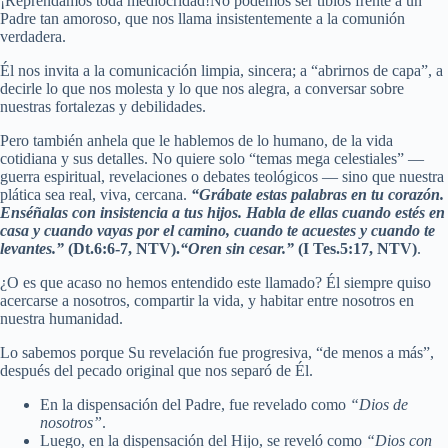
¡Reprendamos toda mediocridad!No podemos ser tibios frente a un
Padre tan amoroso, que nos llama insistentemente a la comunión
verdadera.
Él nos invita a la comunicación limpia, sincera; a “abrirnos de capa”, a
decirle lo que nos molesta y lo que nos alegra, a conversar sobre
nuestras fortalezas y debilidades.
Pero también anhela que le hablemos de lo humano, de la vida
cotidiana y sus detalles. No quiere solo “temas mega celestiales” —
guerra espiritual, revelaciones o debates teológicos — sino que nuestra
plática sea real, viva, cercana.
“Grábate estas palabras en tu corazón.
Enséñalas con insistencia a tus hijos. Habla de ellas cuando estés en
casa y cuando vayas por el camino, cuando te acuestes y cuando te
levantes.”
(Dt.6:6-7, NTV).
“Oren sin cesar.”
(I Tes.5:17, NTV)
.
¿O es que acaso no hemos entendido este llamado? Él siempre quiso
acercarse a nosotros, compartir la vida, y habitar entre nosotros en
nuestra humanidad.
Lo sabemos porque Su revelación fue progresiva, “de menos a más”,
después del pecado original que nos separó de Él.
En la dispensación del Padre, fue revelado como
“Dios de
nosotros”
.
Luego, en la dispensación del Hijo, se reveló como
“Dios con