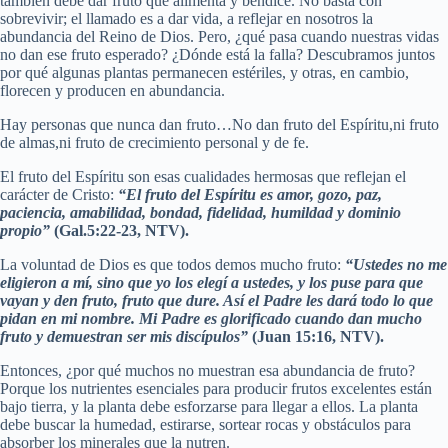
también debe dar fruto que alimenta y bendice. No basta con
sobrevivir; el llamado es a dar vida, a reflejar en nosotros la
abundancia del Reino de Dios. Pero, ¿qué pasa cuando nuestras vidas
no dan ese fruto esperado? ¿Dónde está la falla? Descubramos juntos
por qué algunas plantas permanecen estériles, y otras, en cambio,
florecen y producen en abundancia.
Hay personas que nunca dan fruto…No dan fruto del Espíritu,ni fruto
de almas,ni fruto de crecimiento personal y de fe.
El fruto del Espíritu son esas cualidades hermosas que reflejan el
carácter de Cristo:
“El fruto del Espíritu es amor, gozo, paz,
paciencia, amabilidad, bondad, fidelidad, humildad y dominio
propio”
(Gal.5:22-23, NTV).
La voluntad de Dios es que todos demos mucho fruto:
“Ustedes no me
eligieron a mí, sino que yo los elegí a ustedes, y los puse para que
vayan y den fruto, fruto que dure. Así el Padre les dará todo lo que
pidan en mi nombre. Mi Padre es glorificado cuando dan mucho
fruto y demuestran ser mis discípulos”
(Juan 15:16, NTV).
Entonces, ¿por qué muchos no muestran esa abundancia de fruto?
Porque los nutrientes esenciales para producir frutos excelentes están
bajo tierra, y la planta debe esforzarse para llegar a ellos. La planta
debe buscar la humedad, estirarse, sortear rocas y obstáculos para
absorber los minerales que la nutren.