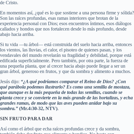
de Cristo.
En momentos así, ¿qué es lo que sostiene a una persona firme y sólida?
Son las raíces profundas, esas ramas interiores que brotan de la
experiencia personal con Dios; esos encuentros íntimos, esos diálogos
callados y hondos que nos fortalecen desde lo más profundo, desde
abajo hacia arriba.
Si tu vida —tu árbol— está construida del suelo hacia arriba, entonces
los vientos, las lluvias, el calor, el pisoteo de quienes pasan, y los
vendavales del mundo revelarán su fragilidad y debilidad, porque está
edificada superficialmente. Pero también, por otra parte, la fuerza de
una pequeña planta, que al crecer hacia abajo puede llegar a ser un
gran árbol, generoso en frutos, y que da sombra y alimento a muchos.
Jesús dijo:
“¿A qué podríamos comparar el Reino de Dios? ¿Con
qué parábola podemos ilustrarlo? Es como una semilla de mostaza,
que aunque es la más pequeña de todas las semillas, cuando se
planta crece y se convierte en la más grande de las hortalizas, y echa
grandes ramas, de modo que las aves pueden anidar bajo su
sombra.”
(Mr.4:30-32, NTV)
.
SIN FRUTO PARA DAR
Así como el árbol que echa raíces profundas crece y da sombra,