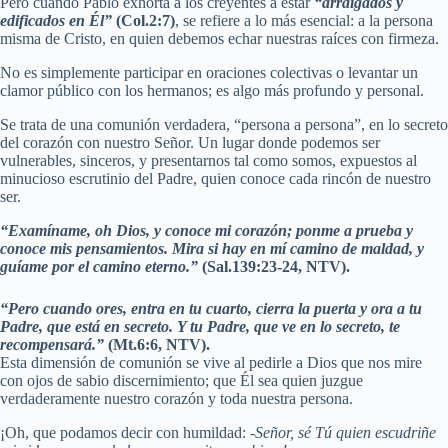
Pero cuando Pablo exhorta a los creyentes a estar
“arraigados y
edificados en Él”
(Col.2:7)
, se refiere a lo más esencial: a la persona
misma de Cristo, en quien debemos echar nuestras raíces con firmeza.
No es simplemente participar en oraciones colectivas o levantar un
clamor público con los hermanos; es algo más profundo y personal.
Se trata de una comunión verdadera, “persona a persona”, en lo secreto
del corazón con nuestro Señor. Un lugar donde podemos ser
vulnerables, sinceros, y presentarnos tal como somos, expuestos al
minucioso escrutinio del Padre, quien conoce cada rincón de nuestro
ser.
“Examíname, oh Dios, y conoce mi corazón; ponme a prueba y
conoce mis pensamientos. Mira si hay en mí camino de maldad, y
guíame por el camino eterno.”
(Sal.139:23-24, NTV).
“Pero cuando ores, entra en tu cuarto, cierra la puerta y ora a tu
Padre, que está en secreto. Y tu Padre, que ve en lo secreto, te
recompensará.”
(Mt.6:6, NTV).
Esta dimensión de comunión se vive al pedirle a Dios que nos mire
con ojos de sabio discernimiento; que Él sea quien juzgue
verdaderamente nuestro corazón y toda nuestra persona.
¡Oh, que podamos decir con humildad:
-Señor, sé Tú quien escudriñe