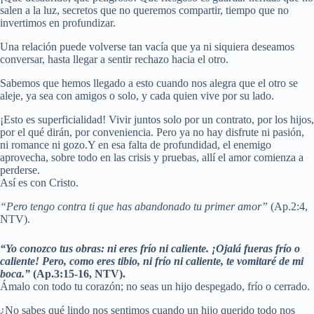
salen a la luz, secretos que no queremos compartir, tiempo que no
invertimos en profundizar.
Una relación puede volverse tan vacía que ya ni siquiera deseamos
conversar, hasta llegar a sentir rechazo hacia el otro.
Sabemos que hemos llegado a esto cuando nos alegra que el otro se
aleje, ya sea con amigos o solo, y cada quien vive por su lado.
¡Esto es superficialidad! Vivir juntos solo por un contrato, por los hijos,
por el qué dirán, por conveniencia. Pero ya no hay disfrute ni pasión,
ni romance ni gozo.Y en esa falta de profundidad, el enemigo
aprovecha, sobre todo en las crisis y pruebas, allí el amor comienza a
perderse.
Así es con Cristo.
“Pero tengo contra ti que has abandonado tu primer amor”
(Ap.2:4,
NTV).
“Yo conozco tus obras: ni eres frío ni caliente. ¡Ojalá fueras frío o
caliente! Pero, como eres tibio, ni frío ni caliente, te vomitaré de mi
boca.”
(Ap.3:15-16, NTV).
Ámalo con todo tu corazón; no seas un hijo despegado, frío o cerrado.
¿No sabes qué lindo nos sentimos cuando un hijo querido todo nos