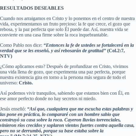
RESULTADOS DESEABLES
Cuando nos arraigamos en Cristo y lo ponemos en el centro de nuestra
vida, experimentamos un fruto precioso: la fe que crece, el gozo que
rebosa, y la paz perfecta que solo Él puede dar. Así, nuestra vida se
convierte en una casa firme sobre la roca inquebrantable.
Como Pablo nos dice:
“Entonces la fe de ustedes se fortalecerá en la
verdad que se les enseñó, y así rebosarán de gratitud”
(Col.2:7,
NTV)
¿Cómo aplicamos esto? Después de profundizar en Cristo, vivimos
una vida llena de gozo, que experimenta una paz perfecta, porque
nuestra existencia gira en torno a la persona más segura de todo el
universo:
Cristo.
Así podemos vivir tranquilos, sabiendo que estamos bien con Él, en
ese amor perfecto donde no hay secretos ni miedo.
Jesús enseñó:
“Así que, cualquiera que me escucha estas palabras y
las pone en práctica, lo compararé con un hombre sabio que
construyó su casa sobre la roca. Cayeron lluvias torrenciales,
vinieron ríos crecidos y soplaron vientos fuertes contra aquella casa,
pero no se derrumbó, porque su base estaba sobre la