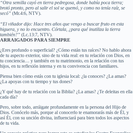
“Otra semilla cayó en tierra pedregosa, donde había poca tierra;
brotó pronto, pero al salir el sol se quemó, y como no tenía raíz, se
secó”
(Mr.4:6, NTV).
“El viñador dijo: Hace tres años que vengo a buscar fruto en esta
higuera, y no lo encuentro. Córtala, ¿para qué inutiliza la tierra
también?”
(Lc.13:7, NTV).
ARRAIGADOS PARA SIEMPRE
¿Eres profundo o superficial? ¿Cómo están tus raíces? No hablo ahora
de tu aspecto exterior, sino de tu vida real: en tu relación con Dios, en
tu conciencia… y también en tu matrimonio, en la relación con tus
hijos, en tu reflexión interna y en tu convivencia con familiares.
Piensa bien cómo estás con tu iglesia local: ¿la conoces? ¿La amas?
¿La apoyas con tu tiempo y tus dones?
¿Y qué hay de tu relación con la Biblia? ¿La amas? ¿Te deleitas en ella
cada día?
Pero, sobre todo, arráigate profundamente en la persona del Hijo de
Dios. Conócelo más, porque al conocerlo te enamorarás más de Él, y
así Él, con su unción divina, influenciará para bien todos los aspectos
de tu vida.