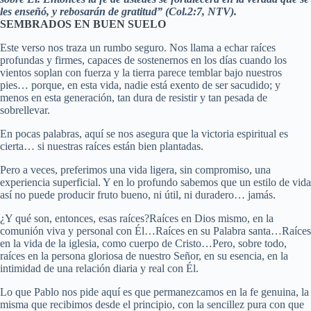
les enseñó, y rebosarán de gratitud” (Col.2:7, NTV).
SEMBRADOS EN BUEN SUELO
Este verso nos traza un rumbo seguro. Nos llama a echar raíces
profundas y firmes, capaces de sostenernos en los días cuando los
vientos soplan con fuerza y la tierra parece temblar bajo nuestros
pies… porque, en esta vida, nadie está exento de ser sacudido; y
menos en esta generación, tan dura de resistir y tan pesada de
sobrellevar.
En pocas palabras, aquí se nos asegura que la victoria espiritual es
cierta… si nuestras raíces están bien plantadas.
Pero a veces, preferimos una vida ligera, sin compromiso, una
experiencia superficial. Y en lo profundo sabemos que un estilo de vida
así no puede producir fruto bueno, ni útil, ni duradero… jamás.
¿Y qué son, entonces, esas raíces?Raíces en Dios mismo, en la
comunión viva y personal con Él…Raíces en su Palabra santa…Raíces
en la vida de la iglesia, como cuerpo de Cristo…Pero, sobre todo,
raíces en la persona gloriosa de nuestro Señor, en su esencia, en la
intimidad de una relación diaria y real con Él.
Lo que Pablo nos pide aquí es que permanezcamos en la fe genuina, la
misma que recibimos desde el principio, con la sencillez pura con que