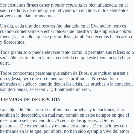
Ser cristianos firmes es ser
plantas espirituales
bien afianzadas en el
suelo de la fe, de modo que ni el viento, ni el clima, ni los elementos
adversos puedan arrancarnos.
Un día, cada uno de nosotros fue plantado en el Evangelio; pero es
cuando comenzamos a echar raíces que nuestra vida empieza a cobrar
fuerza; y, a medida que se profundizan, también crecemos hacia arriba
y florecemos.
Toda planta solo puede elevarse tanto como lo permitan sus raíces; solo
será sólida y fuerte en la misma medida en que esté bien anclada bajo
tierra.
Todos conocemos personas que saben de Dios, que incluso asisten a
una iglesia, pero que no tienen raíces profundas. No están bien
aferradas al suelo; y cuando llegan las crisis, las pruebas o la tentación,
son derribadas, se secan… y finalmente mueren.
TIEMPOS DE DECEPCIÓN
Los hijos de Dios no solo enfrentamos pruebas y tentaciones, sino
también la decepción, un mal muy común en estos tiempos en que el
desencanto se ha extendido…Acerca de las iglesias…De los
pastores…De experiencias y eventos cristianos…De relaciones con
hermanos en la fe que, por ahora, no han sido ejemplo vivo del amor