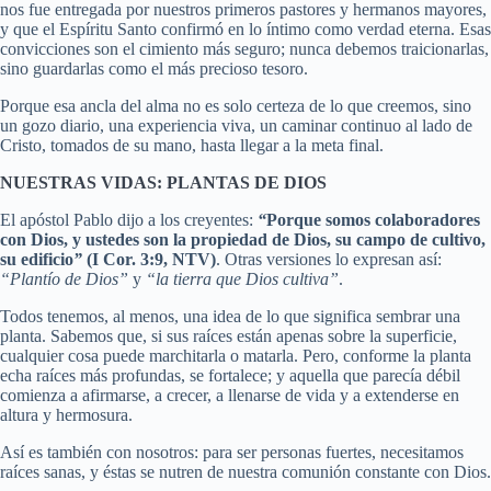
nos fue entregada por nuestros primeros pastores y hermanos mayores,
y que el Espíritu Santo confirmó en lo íntimo como verdad eterna. Esas
convicciones son el cimiento más seguro; nunca debemos traicionarlas,
sino guardarlas como el más precioso tesoro.
Porque esa ancla del alma no es solo certeza de lo que creemos, sino
un gozo diario, una experiencia viva, un caminar continuo al lado de
Cristo, tomados de su mano, hasta llegar a la meta final.
NUESTRAS VIDAS: PLANTAS DE DIOS
El apóstol Pablo dijo a los creyentes:
“
Porque somos colaboradores
con Dios, y ustedes son la propiedad de Dios, su campo de cultivo,
su edificio
”
(I Cor. 3:9, NTV)
. Otras versiones lo expresan así:
“Plantío de Dios”
y
“la tierra que Dios cultiva”
.
Todos tenemos, al menos, una idea de lo que significa sembrar una
planta. Sabemos que, si sus raíces están apenas sobre la superficie,
cualquier cosa puede marchitarla o matarla. Pero, conforme la planta
echa raíces más profundas, se fortalece; y aquella que parecía débil
comienza a afirmarse, a crecer, a llenarse de vida y a extenderse en
altura y hermosura.
Así es también con nosotros: para ser personas fuertes, necesitamos
raíces sanas, y éstas se nutren de nuestra comunión constante con Dios.