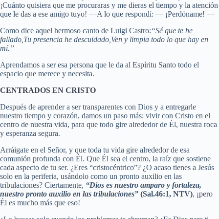
¡Cuánto quisiera que me procuraras y me dieras el tiempo y la atención
que le das a ese amigo tuyo! —A lo que respondí: — ¡Perdóname! —
Como dice aquel hermoso canto de Luigi Castro:
“Sé que te he
fallado,Tu presencia he descuidado,Ven y limpia todo lo que hay en
mí.”
Aprendamos a ser esa persona que le da al Espíritu Santo todo el
espacio que merece y necesita.
CENTRADOS EN CRISTO
Después de aprender a ser transparentes con Dios y a entregarle
nuestro tiempo y corazón, damos un paso más: vivir con Cristo en el
centro de nuestra vida, para que todo gire alrededor de Él, nuestra roca
y esperanza segura.
Arráigate en el Señor, y que toda tu vida gire alrededor de esa
comunión profunda con Él. Que Él sea el centro, la raíz que sostiene
cada aspecto de tu ser. ¿Eres “cristocéntrico”? ¿O acaso tienes a Jesús
solo en la periferia, usándolo como un pronto auxilio en las
tribulaciones? Ciertamente,
“Dios es nuestro amparo y fortaleza,
nuestro pronto auxilio en las tribulaciones”
(Sal.46:1, NTV)
, ¡pero
Él es mucho más que eso!