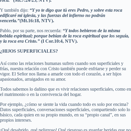
roca.”
(Mt.7:24-25, NTV).
Y también dijo:
“Y yo te digo que tú eres Pedro, y sobre esta roca
edificaré mi iglesia, y las fuerzas del infierno no podrán
vencerla.”
(Mt.16:18, NTV).
Pablo, por su parte, nos recuerda:
“Y todos bebieron de la misma
bebida espiritual; porque bebían de la roca espiritual que los seguía,
y la roca era Cristo.”
(I Cor.10:4, NTV).
¿HIJOS SUPERFICIALES?
Así como las relaciones humanas sufren cuando son superficiales y
frías, nuestra relación con Cristo también puede enfriarse y perder su
vigor. El Señor nos llama a amarle con todo el corazón, a ser hijos
apasionados, arraigados en su amor.
Todos sabemos lo dañino que es vivir relaciones superficiales, como en
el matrimonio o en la convivencia del hogar.
Por ejemplo, ¿cómo se siente la vida cuando todo es solo por encima?
Datos superficiales, conversaciones superficiales, compartiendo solo lo
básico, cada quien en su propio mundo, en su “propio canal”, en sus
propios intereses.
¡Qué desabrido, qué peligroso! Qué riesgoso es guardar heridas que no