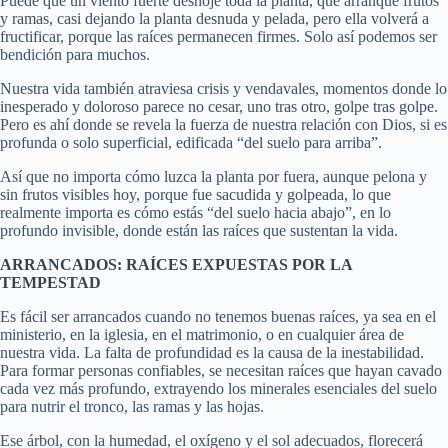
Puede que un viento fuerte deshoje toda la planta, que arranque frutos
y ramas, casi dejando la planta desnuda y pelada, pero ella volverá a
fructificar, porque las raíces permanecen firmes. Solo así podemos ser
bendición para muchos.
Nuestra vida también atraviesa crisis y vendavales, momentos donde lo
inesperado y doloroso parece no cesar, uno tras otro, golpe tras golpe.
Pero es ahí donde se revela la fuerza de nuestra relación con Dios, si es
profunda o solo superficial, edificada “del suelo para arriba”.
Así que no importa cómo luzca la planta por fuera, aunque pelona y
sin frutos visibles hoy, porque fue sacudida y golpeada, lo que
realmente importa es cómo estás “del suelo hacia abajo”, en lo
profundo invisible, donde están las raíces que sustentan la vida.
ARRANCADOS: RAÍCES EXPUESTAS POR LA
TEMPESTAD
Es fácil ser arrancados cuando no tenemos buenas raíces, ya sea en el
ministerio, en la iglesia, en el matrimonio, o en cualquier área de
nuestra vida. La falta de profundidad es la causa de la inestabilidad.
Para formar personas confiables, se necesitan raíces que hayan cavado
cada vez más profundo, extrayendo los minerales esenciales del suelo
para nutrir el tronco, las ramas y las hojas.
Ese árbol, con la humedad, el oxígeno y el sol adecuados, florecerá