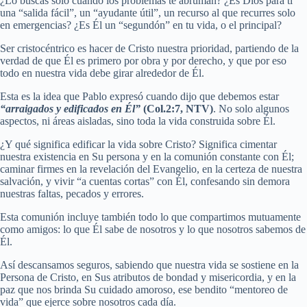
¿Lo buscas solo cuando los problemas te abruman? ¿Es Dios para ti
una “salida fácil”, un “ayudante útil”, un recurso al que recurres solo
en emergencias? ¿Es Él un “segundón” en tu vida, o el principal?
Ser cristocéntrico es hacer de Cristo nuestra prioridad, partiendo de la
verdad de que Él es primero por obra y por derecho, y que por eso
todo en nuestra vida debe girar alrededor de Él.
Esta es la idea que Pablo expresó cuando dijo que debemos estar
“arraigados y edificados en Él”
(Col.2:7, NTV)
. No solo algunos
aspectos, ni áreas aisladas, sino toda la vida construida sobre Él.
¿Y qué significa edificar la vida sobre Cristo? Significa cimentar
nuestra existencia en Su persona y en la comunión constante con Él;
caminar firmes en la revelación del Evangelio, en la certeza de nuestra
salvación, y vivir “a cuentas cortas” con Él, confesando sin demora
nuestras faltas, pecados y errores.
Esta comunión incluye también todo lo que compartimos mutuamente
como amigos: lo que Él sabe de nosotros y lo que nosotros sabemos de
Él.
Así descansamos seguros, sabiendo que nuestra vida se sostiene en la
Persona de Cristo, en Sus atributos de bondad y misericordia, y en la
paz que nos brinda Su cuidado amoroso, ese bendito “mentoreo de
vida” que ejerce sobre nosotros cada día.