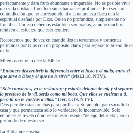
perfectamente y dará fruto abundante e imparable. No es posible vivir
una vida cristiana fructífera sin echar raíces profundas. Eso sería una
contradicción que no corresponde ni a la naturaleza física ni a la
espiritual diseñada por Dios. Quien no profundiza, simplemente no
fructifica. Por eso debemos estar bien sembrados, aunque muchos
rehúyen el esfuerzo que esto requiere.
Recordemos que de vez en cuando llegan terremotos y tormentas
permitidas por Dios con un propósito claro: para separar lo bueno de lo
malo.
Miremos cómo lo dice la Biblia:
“Entonces discerniréis la diferencia entre el justo y el malo, entre el
que sirve a Dios y el que no le sirve”
(Mal.3:18, NTV).
“Si te conviertes, yo te restauraré y estarás delante de mí; y si separas
lo precioso de lo vil, serás como mi boca. Que ellos se vuelvan a ti,
pero tú no te vuelvas a ellos.”
(Jer.15:19, NTV).
Dios permite estas pruebas para purificar a Su pueblo, para sacudir la
casa y que permanezca solo lo verdadero, lo inconmovible. Solo
entonces se revela cómo está nuestro estado “debajo del suelo”, en lo
profundo de nuestro ser.
La Biblia nos enseña: