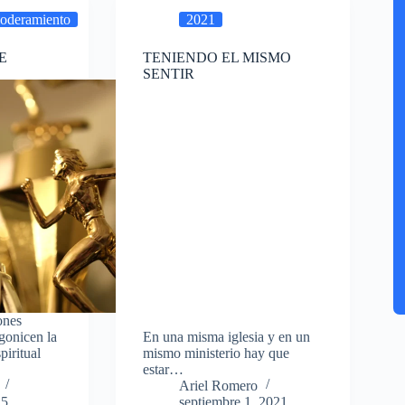
oderamiento
2021
E
TENIENDO EL MISMO
SENTIR
ones
gonicen la
En una misma iglesia y en un
piritual
mismo ministerio hay que
estar…
Ariel Romero
25
septiembre 1, 2021