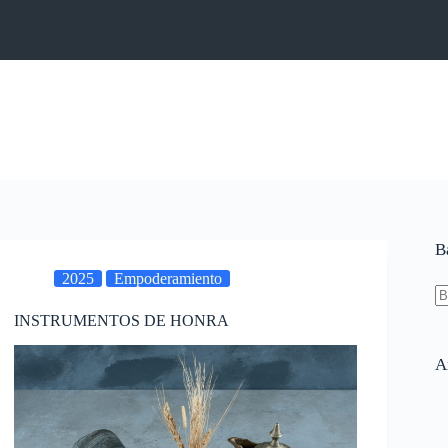
B
2025
Empoderamiento
INSTRUMENTOS DE HONRA
N
re
A