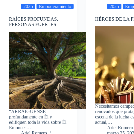
2025
Empoderamiento
2025
Emp
RAÍCES PROFUNDAS,
HÉROES DE LA F
PERSONAS FUERTES
Necesitamos campe
“ARRÁIGUENSE
renovados que prota
profundamente en Él y
escena de la lucha es
edifiquen toda la vida sobre Él.
actual,…
Entonces…
Ariel Romero
Ariel Romero
marzo 25, 20