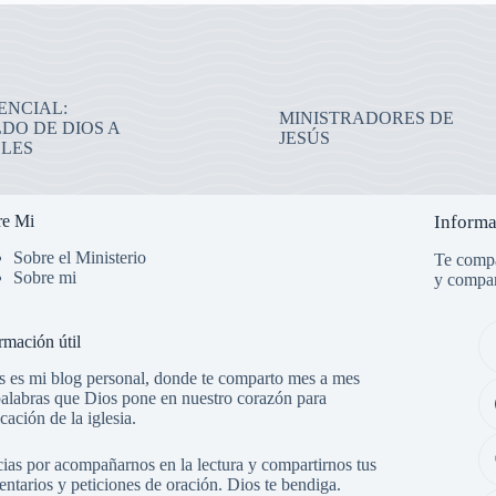
ENCIAL:
MINISTRADORES DE
DO DE DIOS A
JESÚS
ELES
re Mi
Informa
Sobre el Ministerio
Te compa
Sobre mi
y compar
rmación útil
s es mi blog personal, donde te comparto mes a mes
palabras que Dios pone en nuestro corazón para
icación de la iglesia.
ias por acompañarnos en la lectura y compartirnos tus
ntarios y peticiones de oración. Dios te bendiga.