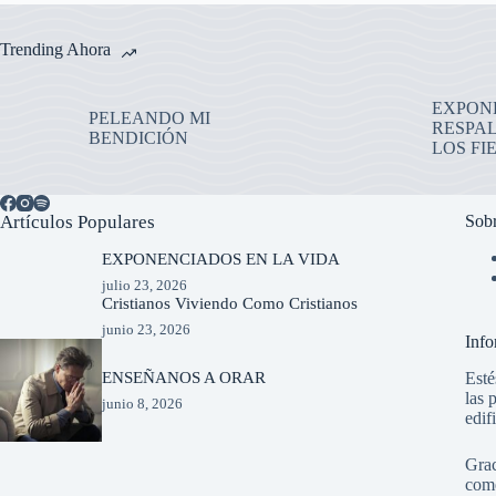
Trending Ahora
EXPON
PELEANDO MI
RESPAL
BENDICIÓN
LOS FI
Artículos Populares
Sob
EXPONENCIADOS EN LA VIDA
julio 23, 2026
Cristianos Viviendo Como Cristianos
junio 23, 2026
Info
ENSEÑANOS A ORAR
Esté
las 
junio 8, 2026
edif
Grac
come