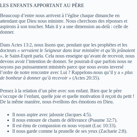
LES ENFANTS APPORTANT AU PÈRE
Beaucoup d’entre nous arrivent à l’église chaque dimanche en
attendant que Dieu nous ministre. Nous cherchons des réponses et
aspirons à son toucher. Mais il y a une dimension au-delà : celle de
donner.
Dans Actes 13:2, nous lisons que, pendant que les prophètes et les
docteurs
« servaient le Seigneur dans leur ministère et qu’ils jeûnaient
»
, le Saint-Esprit parla. Cela nous enseigne qu’avant de recevoir, nous
devons avoir l’intention de donner. Se pourrait-il que parfois nous ne
soyons pas puissamment ministrés parce que nous avons inversé
l’ordre de notre rencontre avec Lui ? Rappelons-nous qu’il y a
« plus
de bonheur à donner qu’à recevoir »
(Actes 20:35).
Pensez à la relation d’un père avec son enfant. Bien que le père
s’occupe de l’enfant, quelle joie et quelle motivation il reçoit du petit !
De la même manière, nous éveillons des émotions en Dieu.
Il nous aspire avec jalousie (Jacques 4:5).
Il nous entoure de chants de délivrance (Psaume 32:7).
Il est ému de compassion en nous voyant (Luc 10:33).
Il nous garde comme la prunelle de ses yeux (Zacharie 2:8).