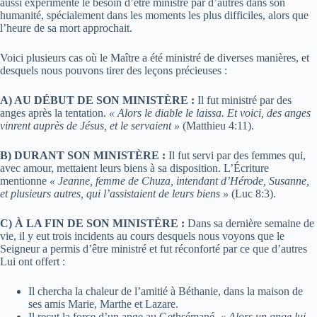
aussi expérimenté le besoin d’être ministré par d’autres dans son
humanité, spécialement dans les moments les plus difficiles, alors que
l’heure de sa mort approchait.
Voici plusieurs cas où le Maître a été ministré de diverses manières, et
desquels nous pouvons tirer des leçons précieuses :
A) AU DÉBUT DE SON MINISTÈRE :
Il fut ministré par des
anges après la tentation.
« Alors le diable le laissa. Et voici, des anges
vinrent auprès de Jésus, et le servaient »
(Matthieu 4:11).
B) DURANT SON MINISTÈRE :
Il fut servi par des femmes qui,
avec amour, mettaient leurs biens à sa disposition. L’Écriture
mentionne
« Jeanne, femme de Chuza, intendant d’Hérode, Susanne,
et plusieurs autres, qui l’assistaient de leurs biens »
(Luc 8:3).
C) À LA FIN DE SON MINISTÈRE :
Dans sa dernière semaine de
vie, il y eut trois incidents au cours desquels nous voyons que le
Seigneur a permis d’être ministré et fut réconforté par ce que d’autres
Lui ont offert :
Il chercha la chaleur de l’amitié à Béthanie, dans la maison de
ses amis Marie, Marthe et Lazare.
Il reçut la force d’un ange au Gethsémané.
« Alors un ange lui