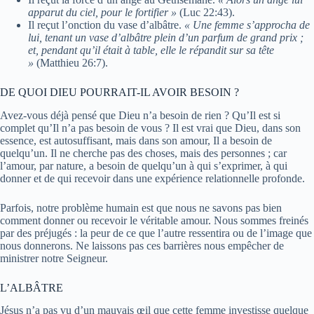
apparut du ciel, pour le fortifier »
(Luc 22:43).
Il reçut l’onction du vase d’albâtre.
« Une femme s’approcha de
lui, tenant un vase d’albâtre plein d’un parfum de grand prix ;
et, pendant qu’il était à table, elle le répandit sur sa tête
»
(Matthieu 26:7).
DE QUOI DIEU POURRAIT-IL AVOIR BESOIN ?
Avez-vous déjà pensé que Dieu n’a besoin de rien ? Qu’Il est si
complet qu’Il n’a pas besoin de vous ? Il est vrai que Dieu, dans son
essence, est autosuffisant, mais dans son amour, Il a besoin de
quelqu’un. Il ne cherche pas des choses, mais des personnes ; car
l’amour, par nature, a besoin de quelqu’un à qui s’exprimer, à qui
donner et de qui recevoir dans une expérience relationnelle profonde.
Parfois, notre problème humain est que nous ne savons pas bien
comment donner ou recevoir le véritable amour. Nous sommes freinés
par des préjugés : la peur de ce que l’autre ressentira ou de l’image que
nous donnerons. Ne laissons pas ces barrières nous empêcher de
ministrer notre Seigneur.
L’ALBÂTRE
Jésus n’a pas vu d’un mauvais œil que cette femme investisse quelque