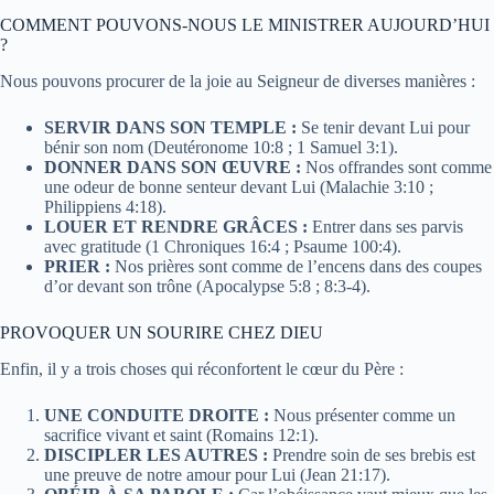
COMMENT POUVONS-NOUS LE MINISTRER AUJOURD’HUI
?
Nous pouvons procurer de la joie au Seigneur de diverses manières :
SERVIR DANS SON TEMPLE :
Se tenir devant Lui pour
bénir son nom (Deutéronome 10:8 ; 1 Samuel 3:1).
DONNER DANS SON ŒUVRE :
Nos offrandes sont comme
une odeur de bonne senteur devant Lui (Malachie 3:10 ;
Philippiens 4:18).
LOUER ET RENDRE GRÂCES :
Entrer dans ses parvis
avec gratitude (1 Chroniques 16:4 ; Psaume 100:4).
PRIER :
Nos prières sont comme de l’encens dans des coupes
d’or devant son trône (Apocalypse 5:8 ; 8:3-4).
PROVOQUER UN SOURIRE CHEZ DIEU
Enfin, il y a trois choses qui réconfortent le cœur du Père :
UNE CONDUITE DROITE :
Nous présenter comme un
sacrifice vivant et saint (Romains 12:1).
DISCIPLER LES AUTRES :
Prendre soin de ses brebis est
une preuve de notre amour pour Lui (Jean 21:17).