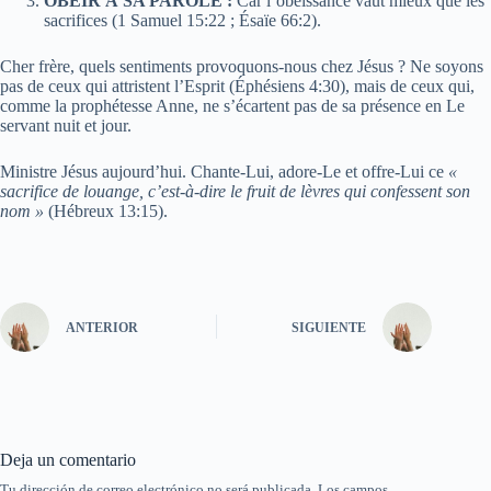
OBÉIR À SA PAROLE :
Car l’obéissance vaut mieux que les
sacrifices (1 Samuel 15:22 ; Ésaïe 66:2).
Cher frère, quels sentiments provoquons-nous chez Jésus ? Ne soyons
pas de ceux qui attristent l’Esprit (Éphésiens 4:30), mais de ceux qui,
comme la prophétesse Anne, ne s’écartent pas de sa présence en Le
servant nuit et jour.
Ministre Jésus aujourd’hui. Chante-Lui, adore-Le et offre-Lui ce
«
sacrifice de louange, c’est-à-dire le fruit de lèvres qui confessent son
nom »
(Hébreux 13:15).
ANTERIOR
SIGUIENTE
Deja un comentario
Tu dirección de correo electrónico no será publicada.
Los campos